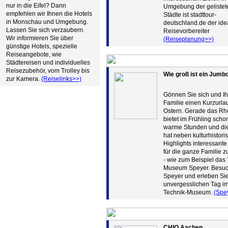
nur in die Eifel? Dann
Umgebung der gelistet
empfehlen wir Ihnen die Hotels
Städte ist stadttour-
in Monschau und Umgebung.
deutschland.de der ide
Lassen Sie sich verzaubern.
Reisevorbereiter
Wir informieren Sie über
(Reiseplanung>>)
günstige Hotels, spezielle
Reiseangebote, wie
Städtereisen und individuelles
Reisezubehör, vom Trolley bis
Wie groß ist ein Jumb
zur Kamera.
(Reiselinks>>)
Gönnen Sie sich und Ih
Familie einen Kurzurla
Ostern. Gerade das Rhe
bietet im Frühling scho
warme Stunden und die
hat neben kulturhistori
Highlights interessante
für die ganze Familie z
- wie zum Beispiel das
Museum Speyer. Besuc
Speyer und erleben Si
unvergesslichen Tag i
Technik-Museum.
(Spe
CHIO Aachen