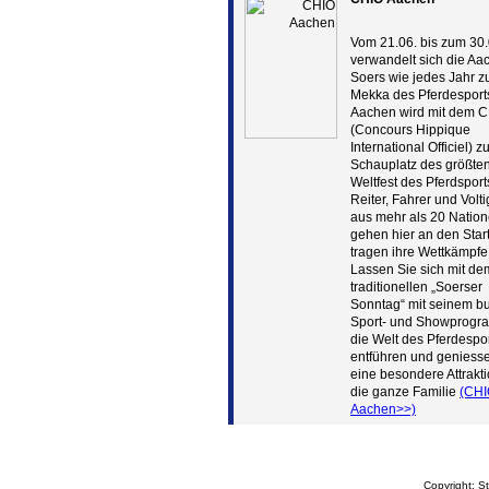
Vom 21.06. bis zum 30.
verwandelt sich die Aa
Soers wie jedes Jahr 
Mekka des Pferdesport
Aachen wird mit dem 
(Concours Hippique
International Officiel) 
Schauplatz des größte
Weltfest des Pferdsport
Reiter, Fahrer und Volti
aus mehr als 20 Natio
gehen hier an den Star
tragen ihre Wettkämpfe
Lassen Sie sich mit de
traditionellen „Soerser
Sonntag“ mit seinem b
Sport- und Showprogr
die Welt des Pferdespo
entführen und geniess
eine besondere Attrakti
die ganze Familie
(CH
Aachen>>)
Copyright: S