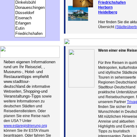
Friedrichshafen
Herborn
Heidelberg
Hier finden Sie die aktu
Übersicht
(Städteüberbl
Wenn einer eine Reise t
Neben eigenen Informationen
Für Ihre Reisen in quirl
rund um Ihr Reiseziel, ,
Metropolen, kulturhisto
Museums-, Hotel- und
und idyllische Städtezi
Restauranttipps empfiehlt
Touren in sehenswerte
www.stadttour-
Regionen Deutschlands
deutschland.de
informative
Stadttour-Deutschland
Shopping-und
Webseiten,
praktische Unterstützun
Veranstaltungs-Tipps
sowie
und Reisebuchungen. 
weitere Informationen zu
unserem Partner
Triva
deutschen Städten und
finden Sie sicher ihr
Reisedienstleistern. Oder
Wunschhotel in Deutsc
planen Sie eine Reise nach
Mit nützlichen Hinweis
den USA ? Unter
Anreise und aktuellen
www.estaregistrierung.org
Highlights und Events 
können Sie ihr ESTA Visum
Tipps zu touristisch
beantragen. Oder fahren Sie
interessanten Zielen in