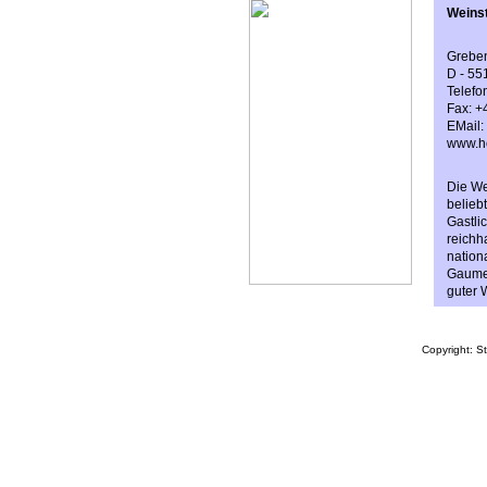
Weinst
Greben
D - 55
Telefo
Fax: +
EMail:
www.ho
Die We
belieb
Gastli
reichh
nation
Gaumen
guter 
Copyright: S