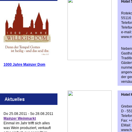
Hotel
Roteko
55116
Telefo
Telefa
e-mail
www.m
Neben 
Gastha
Tradit
Gästen
1000 Jahre Mainzer Dom
nunmeh
angene
der ge
versä
Hotel 
Greben
D - 55
Do 25.08.2011 - So 28.08.2011
Telefo
Mainzer Weinmarkt
Fax: +
Einmal im Jahr trifft sich alles
EMail:
was Wein produziert, verkauft
www.ho