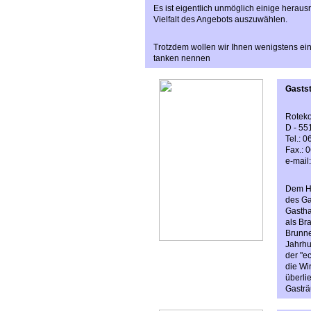
Es ist eigentlich unmöglich einige herau
Vielfalt des Angebots auszuwählen.
Trotzdem wollen wir Ihnen wenigstens ein
tanken nennen
Gastst
Roteko
D - 55
Tel.: 
Fax.: 
e-mail
Dem Ha
des Ga
Gastha
als Br
Brunne
Jahrhu
der "e
die Wi
überli
Gastr