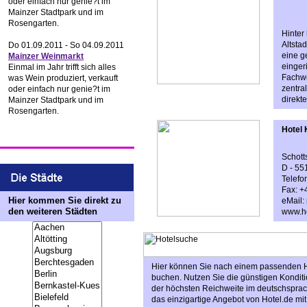
oder einfach nur genie?t im
Mainzer Stadtpark und im
Rosengarten.
Hinter
Altsta
Do 01.09.2011 - So 04.09.2011
eine g
Mainzer Weinmarkt
einger
Einmal im Jahr trifft sich alles
Fachwe
was Wein produziert, verkauft
zentral
oder einfach nur genie?t im
direkt
Mainzer Stadtpark und im
Rosengarten.
Hotel 
Schott
D - 55
Telefo
Fax: +
Hier kommen Sie direkt zu
eMail:
den weiteren Städten
www.ho
Hier können Sie nach einem passenden Ho
buchen. Nutzen Sie die günstigen Konditi
der höchsten Reichweite im deutschsprach
das einzigartige Angebot von Hotel.de mit