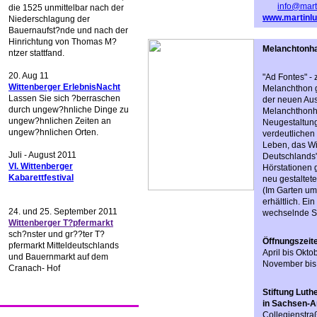
info@mart
die 1525 unmittelbar nach der
www.martinlu
Niederschlagung der
Bauernaufst?nde und nach der
Hinrichtung von Thomas M?
Melanchtonh
ntzer stattfand.
20. Aug 11
"Ad Fontes" - 
Wittenberger ErlebnisNacht
Melanchthon g
Lassen Sie sich ?berraschen
der neuen Au
durch ungew?hnliche Dinge zu
Melanchthonhau
ungew?hnlichen Zeiten an
Neugestaltun
ungew?hnlichen Orten.
verdeutlichen
Leben, das Wi
Juli - August 2011
Deutschlands"
VI. Wittenberger
Hörstationen g
Kabarettfestival
neu gestaltete
(Im Garten um
erhältlich. Ei
24. und 25. September 2011
wechselnde S
Wittenberger T?pfermarkt
sch?nster und gr??ter T?
Öffnungszeit
pfermarkt Mitteldeutschlands
April bis Okto
und Bauernmarkt auf dem
November bis 
Cranach- Hof
Stiftung Lut
in Sachsen-A
Collegienstra