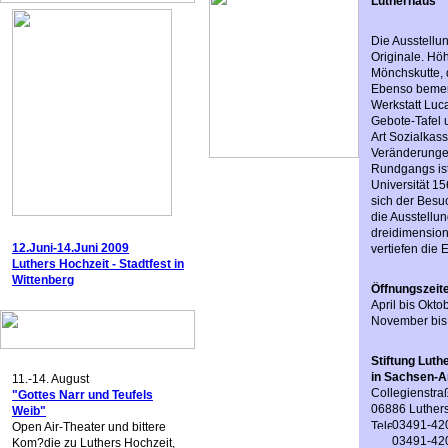
Lutherhaus
Die Ausstellu
Originale. Hö
Mönchskutte, 
Ebenso bemerk
Werkstatt Luc
Gebote-Tafel 
Art Sozialkass
Veränderungen
Rundgangs ist
Universität 1
sich der Besuc
die Ausstellu
dreidimensio
12.Juni-14.Juni 2009
vertiefen die 
Luthers Hochzeit - Stadtfest in
Wittenberg
Öffnungszeit
April bis Okto
November bis 
Stiftung Lut
in Sachsen-A
11.-14. August
Collegienstra
"Gottes Narr und Teufels
06886 Luthers
Weib"
03491-42
Open Air-Theater und bittere
03491-42
Kom?die zu Luthers Hochzeit,