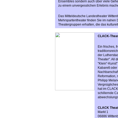
Ensembles sondern auch über viele Geheim
zu einem unvergesslichen Erlebnis mach
Das Mitteldeutsche Landestheater Wittenbe
Mehrspartentheater finden Sie im nahen D
Theatergruppen erhalten, die das kulturel
CLACK-Theat
Ein frisches, 
traditionsrei
der Luthersta
Theater". All 
"Klein"-Kunst
Kabarett oder
Nachbarschaf
Reformation, m
Philipp Melan
Vergnügliches 
hat im CLACK-
schillernde 
abwechslungs
CLACK Theat
Markt 1
06886 Witten