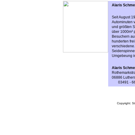
Alaris Schme
Seit August 19
Autominuten v
und größten S
über 1000m² p
Besuchern aus
hunderten frei
verschiedene 
Seidenspinner
Umgebeung in
Alaris Schme
Rothemarkstr
06886 Luthers
03491 - 6
Copyright: S