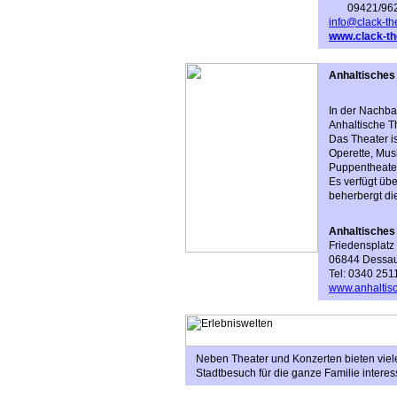
09421/96
info@clack-th
www.clack-th
Anhaltisches
In der Nachba
Anhaltische T
Das Theater is
Operette, Musi
Puppentheate
Es verfügt üb
beherbergt di
Anhaltisches
Friedensplatz
06844 Dessa
Tel: 0340 251
www.anhaltisc
Neben Theater und Konzerten bieten viele
Stadtbesuch für die ganze Familie inter