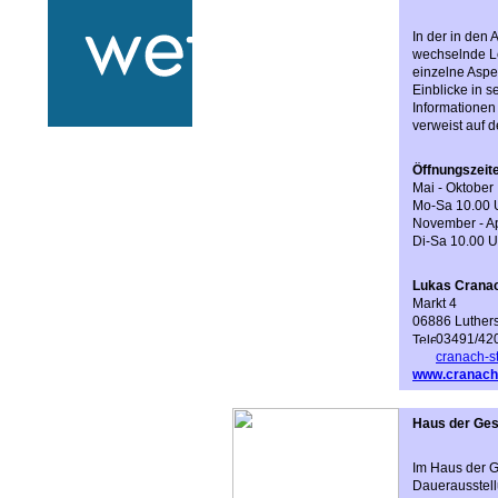
In der in den
wechselnde Le
einzelne Aspe
Einblicke in s
Informationen
verweist auf 
Öffnungszeit
Mai - Oktober
Mo-Sa 10.00 U
November - Ap
Di-Sa 10.00 U
Lukas Cranac
Markt 4
06886 Luthers
03491/42
cranach-s
www.cranach-
Haus der Ges
Im Haus der G
Dauerausstell