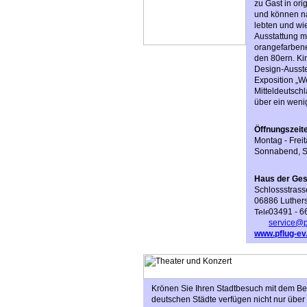
zu Gast in or
und können na
lebten und wi
Ausstattung mi
orangefarbene
den 80ern. Ki
Design-Ausste
Exposition „W
Mitteldeutsch
über ein weni
Öffnungszeit
Montag - Frei
Sonnabend, So
Haus der Ges
Schlossstrass
06886 Luthers
03491 - 6
service@p
www.pflug-ev
Krönen Sie Ihren Stadtbesuch mit dem Bes
deutschen Städte verfügen nicht nur über