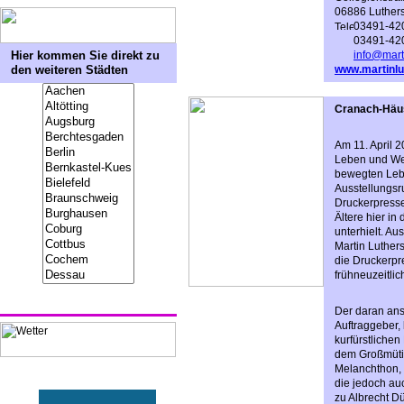
06886 Luthers
03491-42
03491-42
Hier kommen Sie direkt zu
info@mart
den weiteren Städten
www.martinlu
Cranach-Häu
Am 11. April 
Leben und Wer
bewegten Lebe
Ausstellungsr
Druckerpresse
Ältere hier i
unterhielt. A
Martin Luther
die Druckerp
frühneuzeitlic
Der daran ans
Auftraggeber,
kurfürstliche
dem Großmütig
Melanchthon, 
die jedoch au
zu Albrecht D