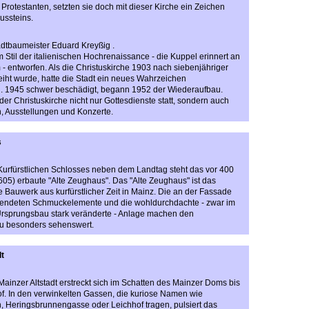
Protestanten, setzten sie doch mit dieser Kirche ein Zeichen
ussteins.
dtbaumeister Eduard Kreyßig .
 Stil der italienischen Hochrenaissance - die Kuppel erinnert an
 - entworfen. Als die Christuskirche 1903 nach siebenjähriger
iht wurde, hatte die Stadt ein neues Wahrzeichen
 1945 schwer beschädigt, begann 1952 der Wiederaufbau.
der Christuskirche nicht nur Gottesdienste statt, sondern auch
, Ausstellungen und Konzerte.
s
Kurfürstlichen Schlosses neben dem Landtag steht das vor 400
05) erbaute "Alte Zeughaus". Das "Alte Zeughaus" ist das
e Bauwerk aus kurfürstlicher Zeit in Mainz. Die an der Fassade
endeten Schmuckelemente und die wohldurchdachte - zwar im
Ursprungsbau stark veränderte - Anlage machen den
 besonders sehenswert.
dt
Mainzer Altstadt erstreckt sich im Schatten des Mainzer Doms bis
. In den verwinkelten Gassen, die kuriose Namen wie
 Heringsbrunnengasse oder Leichhof tragen, pulsiert das