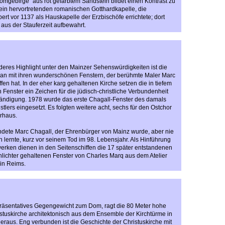
gebirge" aus rot gefärbtem Sandstein bildet einen Kontrast zu
tein hervortretenden romanischen Gotthardkapelle, die
ert vor 1137 als Hauskapelle der Erzbischöfe errichtete; dort
x aus der Stauferzeit aufbewahrt.
eres Highlight unter den Mainzer Sehenswürdigkeiten ist die
han mit ihren wunderschönen Fenstern, der berühmte Maler Marc
en hat. In der eher karg gehaltenen Kirche setzen die in tiefem
 Fenster ein Zeichen für die jüdisch-christliche Verbundenheit
tändigung. 1978 wurde das erste Chagall-Fenster des damals
tlers eingesetzt. Es folgten weitere acht, sechs für den Ostchor
rhaus.
endete Marc Chagall, der Ehrenbürger von Mainz wurde, aber nie
n lernte, kurz vor seinem Tod im 98. Lebensjahr. Als Hinführung
erken dienen in den Seitenschiffen die 17 später entstandenen
lichter gehaltenen Fenster von Charles Marq aus dem Atelier
in Reims.
präsentatives Gegengewicht zum Dom, ragt die 80 Meter hohe
stuskirche architektonisch aus dem Ensemble der Kirchtürme in
heraus. Eng verbunden ist die Geschichte der Christuskirche mit