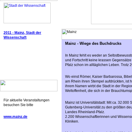
2011 - Mainz, Stadt der
Wissenschaft
Mainz - Wiege des Buchdrucks
In Mainz fehlt es weder an Selbstbewuss
und Fortschritt keine krassen Gegensätze 
Pfalz schon im alltäglichen Leben. Trotz 
Wo einst Römer, Kaiser Barbarossa, Bibe
am Rhein ihren Stempel aufdrückten, ist h
ihrem Namen wirbt die Stadt in der Regio
Weltoffenheit, die sich in der Brauchtums
Für aktuelle Veranstaltungen
Mainz ist Universitätstadt: Mit ca. 32.00
besuchen Sie bitte
Gutenberg-Universität zu den größten deu
Landes Rheinland-Pfalz.
www.mainz.de
2.200 Wissenschaftlerinnen und Wissensch
Kliniken.