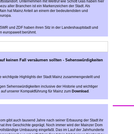
haftsstandort. Unternehmen mit Weltruf wie Schott Glas haben hier
zu aller Branchen ist ein Markenzeichen der Stadt. Als
Main hat Mainz Anteil an einem der bedeutendsten und
europa.
t - SWR und ZDF haben ihren Sitz in der Landeshauptstadt und
n europaweit berühmt.
uf keinen Fall versäumen sollten
-
Sehenswürdigkeiten
ge wichtigste Highlights der Stadt Mainz zusammengestellt und
tigen Sehenswürdigkeiten inclusive der Historie und wichtiger
n auf unserer Kompaktführung für Mainz zum
Download
.
om gibt auch tausend Jahre nach seiner Erbauung der Stadt ihr
 hat ihre Geschichte geprägt. Noch immer wird der Mainzer Dom
 vollständige Umbauung eingefaßt. Das im Lauf der Jahrhunderte