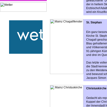
gewachsene "Dom
der in hellem S
Erzbischof Adalb
wird ein Kruzifi
St. Stephan
Ein ganz besond
Kirche St. Step
Chagall geschaff
Blau gehaltenen
und Völkervers
91-jährigen Küns
und drei im Que
Das letzte voll
die Stadt kenne
zu den Meisterw
und bewusst sch
Jacques Simon 
Christuskirche
Gedacht als re
Kuppel der Chri
der Innenstadt 