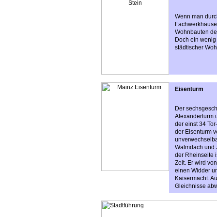
Wenn man durch 
Fachwerkhäusern
Wohnbauten der
Doch ein wenig 
städtischer Woh
Eisenturm
Der sechsgesch
Alexanderturm 
der einst 34 To
der Eisenturm 
unverwechselbar
Walmdach und zw
der Rheinseite 
Zeit. Er wird vo
einen Widder un
Kaisermacht. Au
Gleichnisse ab