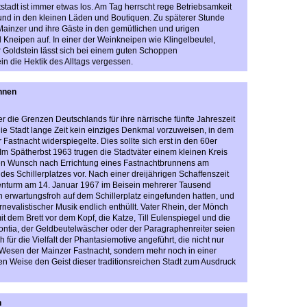
tstadt ist immer etwas los. Am Tag herrscht rege Betriebsamkeit
und in den kleinen Läden und Boutiquen. Zu späterer Stunde
 Mainzer und ihre Gäste in den gemütlichen und urigen
Kneipen auf. In einer der Weinkneipen wie Klingelbeutel,
r Goldstein lässt sich bei einem guten Schoppen
 die Hektik des Alltags vergessen.
nnen
r die Grenzen Deutschlands für ihre närrische fünfte Jahreszeit
die Stadt lange Zeit kein einziges Denkmal vorzuweisen, in dem
 Fastnacht widerspiegelte. Dies sollte sich erst in den 60er
Im Spätherbst 1963 trugen die Stadtväter einem kleinen Kreis
hren Wunsch nach Errichtung eines Fastnachtbrunnens am
des Schillerplatzes vor. Nach einer dreijährigen Schaffenszeit
enturm am 14. Januar 1967 im Beisein mehrerer Tausend
ch erwartungsfroh auf dem Schillerplatz eingefunden hatten, und
rnevalistischer Musik endlich enthüllt. Vater Rhein, der Mönch
t dem Brett vor dem Kopf, die Katze, Till Eulenspiegel und die
ontia, der Geldbeutelwäscher oder der Paragraphenreiter seien
 für die Vielfalt der Phantasiemotive angeführt, die nicht nur
Wesen der Mainzer Fastnacht, sondern mehr noch in einer
 Weise den Geist dieser traditionsreichen Stadt zum Ausdruck
n