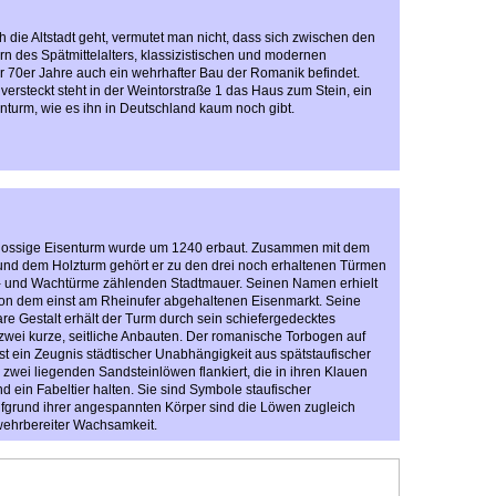
die Altstadt geht, vermutet man nicht, dass sich zwischen den
 des Spätmittelalters, klassizistischen und modernen
 70er Jahre auch ein wehrhafter Bau der Romanik befindet.
versteckt steht in der Weintorstraße 1 das Haus zum Stein, ein
nturm, wie es ihn in Deutschland kaum noch gibt.
ossige Eisenturm wurde um 1240 erbaut. Zusammen mit dem
und dem Holzturm gehört er zu den drei noch erhaltenen Türmen
r- und Wachtürme zählenden Stadtmauer. Seinen Namen erhielt
von dem einst am Rheinufer abgehaltenen Eisenmarkt. Seine
e Gestalt erhält der Turm durch sein schiefergedecktes
ei kurze, seitliche Anbauten. Der romanische Torbogen auf
ist ein Zeugnis städtischer Unabhängigkeit aus spätstaufischer
n zwei liegenden Sandsteinlöwen flankiert, die in ihren Klauen
d ein Fabeltier halten. Sie sind Symbole staufischer
fgrund ihrer angespannten Körper sind die Löwen zugleich
wehrbereiter Wachsamkeit.