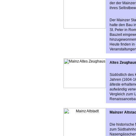
der der Mainzer 
ihres Selbstbew
Der Mainzer Sta
hatte den Bau im
St. Peter in Rom
Bauzeit eingewe
hinzugewonnen.
Heute finden in 
Veranstaltungen
Altes Zeughau
Südöstlich des 
Jahren (1604-16
älteste erhalten
aufwändig verw
Vergleich zum 
Renaissancebau
Mainzer Altsta
Die historische 
zum Südbahnhof
Nasengässchen,