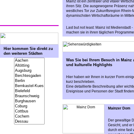
Mainz ist ein zentraler und vitaler Wirtsc
ihren Sitz. Die ausgewogene Präsenz nahe
westliches Tor zur Zukunftsregion Rhein-
dynamischsten Wirtschaftsräume in Mittel
Last but not least: Mainz ist Medienstad
machen sie in ihren täglichen Programme
Hier kommen Sie direkt zu
den weiteren Städten
Was Sie bei Ihrem Besuch in Mainz a
und kulturelle Highlights
Hier haben wir Ihnen in kurzer Form eini
kurz beschrieben.
Eine detaillierte Beschreibung aller wich
Ereignisse und Personen der Stadt finde
Mainzer Dom
Der gewaltige D
Gesicht, und er
durch eine fast