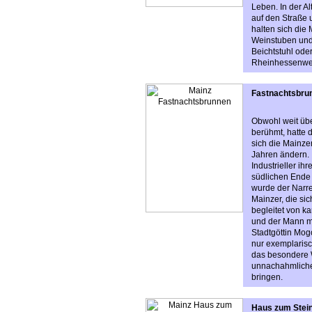
Leben. In der Al
auf den Straße 
halten sich die
Weinstuben und 
Beichtstuhl ode
Rheinhessenwein
Fastnachtsbru
Obwohl weit übe
berühmt, hatte 
sich die Mainzer
Jahren ändern. 
Industrieller i
südlichen Ende 
wurde der Narr
Mainzer, die si
begleitet von ka
und der Mann mi
Stadtgöttin Mog
nur exemplarisch
das besondere 
unnachahmlichen
bringen.
Haus zum Stei