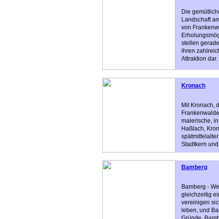
Die gemütlich
Landschaft a
von Frankenwa
Erholungsmögl
stellen gerad
ihren zahlrei
Attraktion dar.
Kronach
Mit Kronach, 
Frankenwaldes
malerische, i
Haßlach, Kron
spätmittelalte
Stadtkern und
Bamberg
Bamberg - Wel
gleichzeitig e
vereinigen si
leben, und Ba
Gründe. Bambe